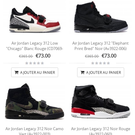
Air Jordan Legacy 312 Low
Air Jordan Legacy 312 "Elephant
"Chicago" Blanc Rouge (CD7069-
Print Bred" Noir (av3922-006)
106)
€73.00
€73.00
€365.00
€365.00
AJOUTER AU PANIER
AJOUTER AU PANIER
Air Jordan Legacy 312 Noir Camo
Air Jordan Legacy 312 Noir Rouge
Vert (av3922-003)
(av3922-060)