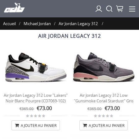
Accueil
Michael Jordan
Air Jordan Legacy 312
AIR JORDAN LEGACY 312
Air Jordan Legacy 312 Low "Lakers"
Air Jordan Legacy 312 Low
Noir Blanc Pourpre (CD7069-102)
"Gunsmoke Corail Stardust" Gris
(CD7069-002)
€73.00
€73.00
€365.00
€365.00
AJOUTER AU PANIER
AJOUTER AU PANIER