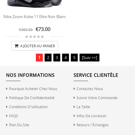
Nike Zoom Kobe 11 Elite Noir Blanc
€73.00
€365.00
AJOUTER AU PANIER
1
2
3
4
5
[Suiv >>]
NOS INFORMATIONS
SERVICE CLIENTÈLE
Pourquoi Acheter Chez Nous
Contactez Nous
Politique De Confidentialité
Suivre Votre Commande
Conditions D'utilisation
La Taille
FAQS
Infos De Livraison
Plan Du Site
Retours / Échanges